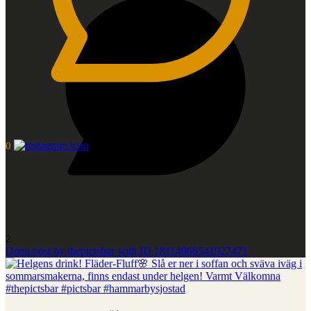
0
2
Open post by thepictsbar with ID 18114966541927471