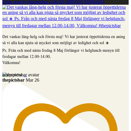
Open post by thepictsbar with ID 18093191743904161
Det vankas lång-helg och första maj! Vi har justerat öppettiderna en aning
så vi alla kan njuta så mycket som möjligt av ledighet och sol ☀️
Ps. Från och med nästa fredag 8 Maj förlänger vi helglunch-menyn till
fredagar mellan 12.00-14.00,
Välkomna!
...
#thepictsbar
thepictsbar
Mar 26