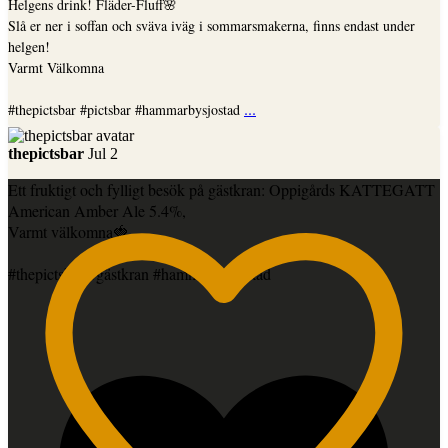
Helgens drink! Fläder-Fluff🌸
Slå er ner i soffan och sväva iväg i sommarsmakerna, finns endast under
helgen!
Varmt Välkomna
...
#thepictsbar #pictsbar #hammarbysjostad
thepictsbar
Jul 2
Ett fruktigt och fylligt besök på gästkran: Oppigårds KATTEGATT
American Amber Ale 5.4%,
Varmt välkomna🍓
#thepictsbar #gästkran #hammarbysjostad