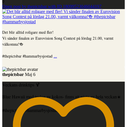
0
Open post by thepictsbar with ID 18099523046044197
Det blir alltid roligare med fler!
Vi sänder finalen av Eurovision Song Contest på lördag 21.00, varmt
välkomna!🍻
...
#thepictsbar #hammarbysjostad
thepictsbar
Maj 6
Veckans drinktips 🍹
Blue Hawaii med inslag av kokos- finns att njuta av hela veckan☀️
#thepictsbar #hammarbysjostad