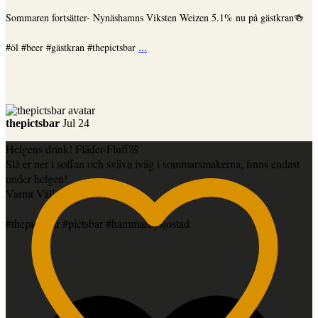
Sommaren fortsätter- Nynäshamns Viksten Weizen 5.1% nu på gästkran🍻
...
#öl #beer #gästkran #thepictsbar
thepictsbar
Jul 24
Helgens drink! Fläder-Fluff🌸
Slå er ner i soffan och sväva iväg i sommarsmakerna, finns endast
under helgen!
Varmt Välkomna
#thepictsbar #pictsbar #hammarbysjostad