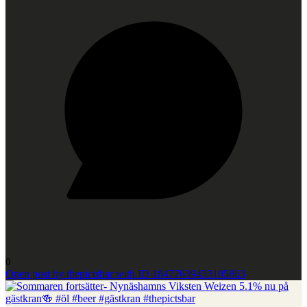
0
Open post by thepictsbar with ID 18477639433105863