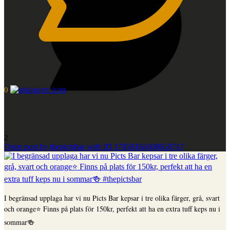
0
2
Open post by thepictsbar with ID 17858164608658747
I begränsad upplaga har vi nu Picts Bar kepsar i tre olika färger, grå, svart
och orange⭐️ Finns på plats för 150kr, perfekt att ha en extra tuff keps nu i
sommar🍻