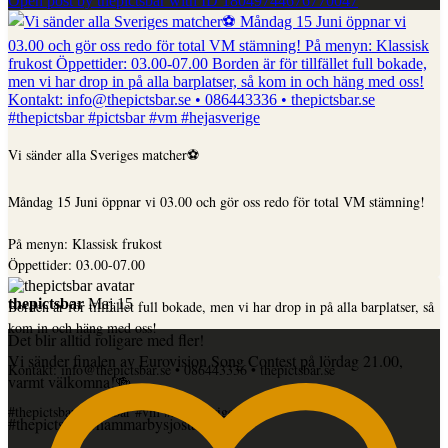
Open post by thepictsbar with ID 18049744676770047
Vi sänder alla Sveriges matcher⚽️
Måndag 15 Juni öppnar vi 03.00 och gör oss redo för total VM stämning!
På menyn: Klassisk frukost
Öppettider: 03.00-07.00
thepictsbar
Maj 15
Borden är för tillfället full bokade, men vi har drop in på alla barplatser, så
kom in och häng med oss!
Det blir alltid roligare med fler!
Vi sänder finalen av Eurovision Song Contest på lördag 21.00,
Kontakt: info@thepictsbar.se • 086443336 • thepictsbar.se
varmt välkomna!🍻
...
#thepictsbar #pictsbar #vm #hejasverige
#thepictsbar #hammarbysjostad