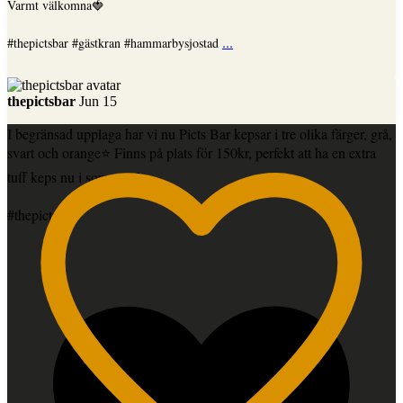
Varmt välkomna🍓
...
#thepictsbar #gästkran #hammarbysjostad
thepictsbar
Jun 15
I begränsad upplaga har vi nu Picts Bar kepsar i tre olika färger, grå,
svart och orange⭐️ Finns på plats för 150kr, perfekt att ha en extra
tuff keps nu i sommar🍻
#thepictsbar