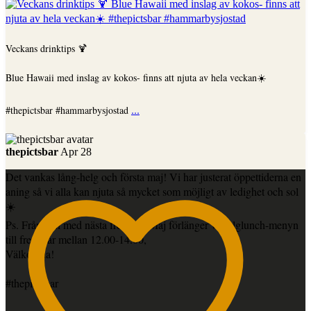
Veckans drinktips 🍹
Blue Hawaii med inslag av kokos- finns att njuta av hela veckan☀️
...
#thepictsbar #hammarbysjostad
thepictsbar
Apr 28
Det vankas lång-helg och första maj! Vi har justerat öppettiderna en
aning så vi alla kan njuta så mycket som möjligt av ledighet och sol
☀️
Ps. Från och med nästa fredag 8 Maj förlänger vi helglunch-menyn
till fredagar mellan 12.00-14.00,
Välkomna!
#thepictsbar