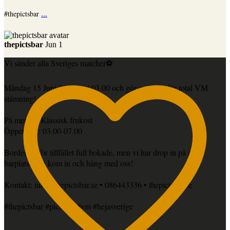
...
#thepictsbar
thepictsbar
Jun 1
Vi sänder alla Sveriges matcher⚽️
Måndag 15 Juni öppnar vi 03.00 och gör oss redo för total VM
stämning!
På menyn: Klassisk frukost
Öppettider: 03.00-07.00
Borden är för tillfället full bokade, men vi har drop in på alla
barplatser, så kom in och häng med oss!
Kontakt: info@thepictsbar.se • 086443336 • thepictsbar.se
#thepictsbar #pictsbar #vm #hejasverige