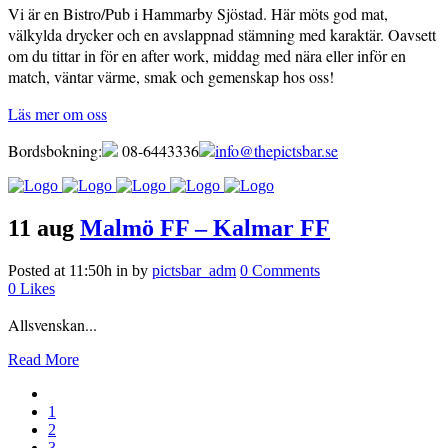
Vi är en Bistro/Pub i Hammarby Sjöstad. Här möts god mat,
välkylda drycker och en avslappnad stämning med karaktär. Oavsett
om du tittar in för en after work, middag med nära eller inför en
match, väntar värme, smak och gemenskap hos oss!
Läs mer om oss
Bordsbokning:
08-6443336
info@thepictsbar.se
11 aug
Malmö FF – Kalmar FF
Posted at 11:50h
in
by
pictsbar_adm
0 Comments
0
Likes
Allsvenskan...
Read More
1
2
3