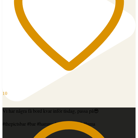
10
Vi har några få bord kvar inför tisdag, passa på😎
#thepictsbar #bar #hammarbysjostad #sff #luma