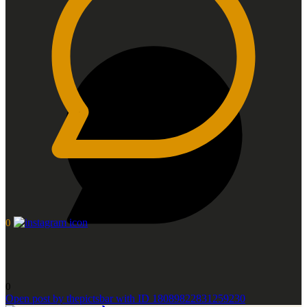
0
0
Open post by thepictsbar with ID 18089822831259230