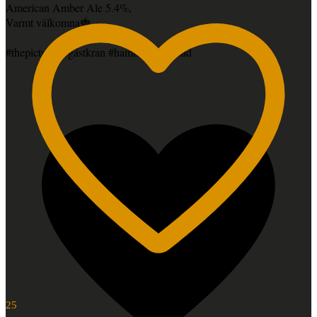
American Amber Ale 5.4%,
Varmt välkomna🍓
#thepictsbar #gästkran #hammarbysjostad
25