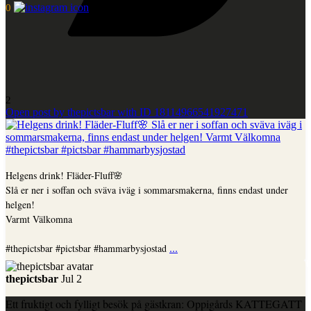
0
2
Open post by thepictsbar with ID 18114966541927471
Helgens drink! Fläder-Fluff🌸
Slå er ner i soffan och sväva iväg i sommarsmakerna, finns endast under
helgen!
Varmt Välkomna
...
#thepictsbar #pictsbar #hammarbysjostad
thepictsbar
Jul 2
Ett fruktigt och fylligt besök på gästkran: Oppigårds KATTEGATT