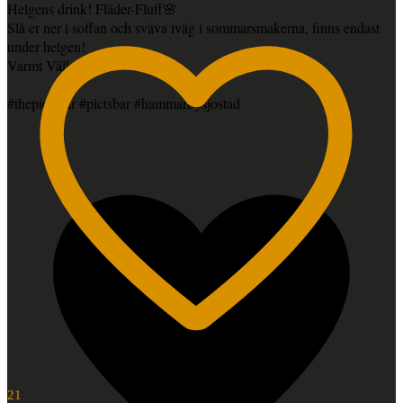
Helgens drink! Fläder-Fluff🌸
Slå er ner i soffan och sväva iväg i sommarsmakerna, finns endast
under helgen!
Varmt Välkomna
#thepictsbar #pictsbar #hammarbysjostad
21