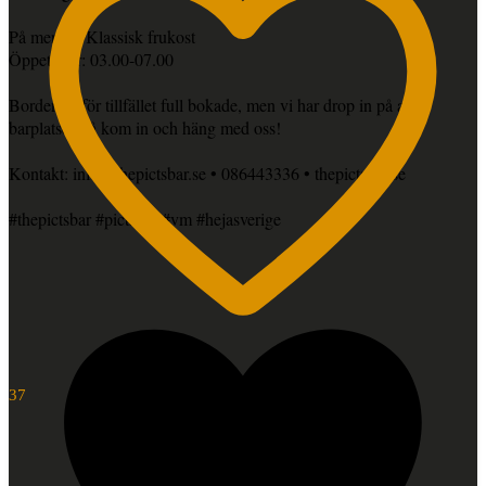
På menyn: Klassisk frukost
Öppettider: 03.00-07.00
Borden är för tillfället full bokade, men vi har drop in på alla
barplatser, så kom in och häng med oss!
Kontakt: info@thepictsbar.se • 086443336 • thepictsbar.se
#thepictsbar #pictsbar #vm #hejasverige
37