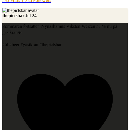
535 Posts
1 226 Followers
thepictsbar
Jul 24
Sommaren fortsätter- Nynäshamns Viksten Weizen 5.1% nu på
gästkran🍻
#öl #beer #gästkran #thepictsbar