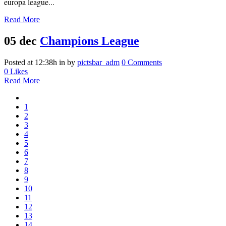
europa league...
Read More
05 dec
Champions League
Posted at 12:38h
in
by
pictsbar_adm
0 Comments
0
Likes
Read More
1
2
3
4
5
6
7
8
9
10
11
12
13
14