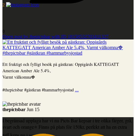
2
0
Open post by thepictsbar with ID 18158532703411327
Ett fruktigt och fylligt besök på gästkran: Oppigårds KATTEGATT
American Amber Ale 5.4%,
Varmt välkomna🍓
...
#thepictsbar #gästkran #hammarbysjostad
thepictsbar
Jun 15
I begränsad upplaga har vi nu Picts Bar kepsar i tre olika färger, grå,
svart och orange⭐️ Finns på plats för 150kr, perfekt att ha en extra
tuff keps nu i sommar🍻