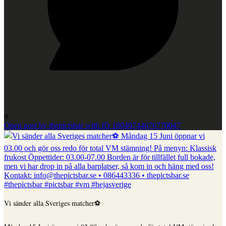
0
Open post by thepictsbar with ID 18049744676770047
Vi sänder alla Sveriges matcher⚽️