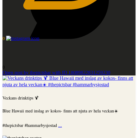
0
0
Open post by thepictsbar with ID 18089822831259230
Veckans drinktips 🍹
Blue Hawaii med inslag av kokos- finns att njuta av hela veckan☀️
...
#thepictsbar #hammarbysjostad