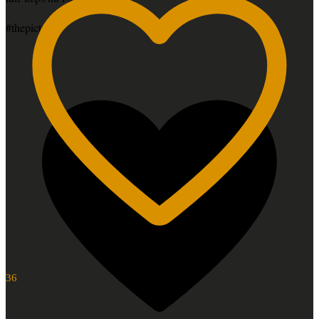
#thepictsbar
36