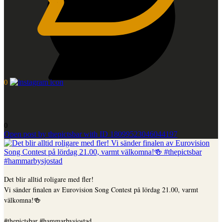
0
0
Open post by thepictsbar with ID 18099523046044197
Det blir alltid roligare med fler!
Vi sänder finalen av Eurovision Song Contest på lördag 21.00, varmt
välkomna!🍻
...
#thepictsbar #hammarbysjostad