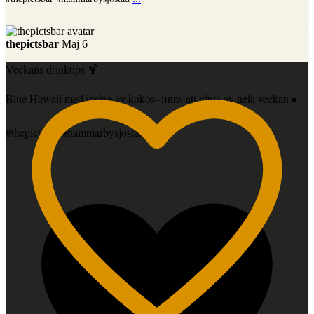
thepictsbar
Maj 6
Veckans drinktips 🍹
Blue Hawaii med inslag av kokos- finns att njuta av hela veckan☀️
#thepictsbar #hammarbysjostad