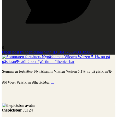
0
Open post by thepictsbar with ID 18477639433105863
Sommaren fortsätter- Nynäshamns Viksten Weizen 5.1% nu på gästkran🍻
...
#öl #beer #gästkran #thepictsbar
thepictsbar
Jul 24