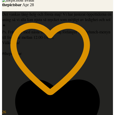
thepictsbar
Apr 28
Det vankas lång-helg och första maj! Vi har justerat öppettiderna en
aning så vi alla kan njuta så mycket som möjligt av ledighet och sol
☀️
Ps. Från och med nästa fredag 8 Maj förlänger vi helglunch-menyn
till fredagar mellan 12.00-14.00,
Välkomna!
#thepictsbar
26