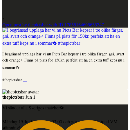
2
Open post by thepictsbar with ID 17858164608658747
I begränsad upplaga har vi nu Picts Bar kepsar i tre olika färger, grå, svart
och orange⭐️ Finns på plats för 150kr, perfekt att ha en extra tuff keps nu i
sommar🍻
...
#thepictsbar
thepictsbar
Jun 1
Vi sänder alla Sveriges matcher⚽️
Måndag 15 Juni öppnar vi 03.00 och gör oss redo för total VM
stämning!