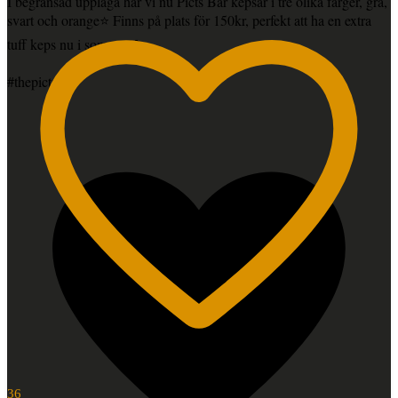
I begränsad upplaga har vi nu Picts Bar kepsar i tre olika färger, grå,
svart och orange⭐️ Finns på plats för 150kr, perfekt att ha en extra
tuff keps nu i sommar🍻
#thepictsbar
36