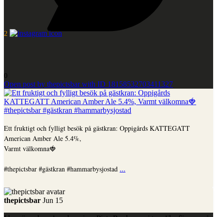
2
0
Open post by thepictsbar with ID 18158532703411327
Ett fruktigt och fylligt besök på gästkran: Oppigårds KATTEGATT
American Amber Ale 5.4%,
Varmt välkomna🍓
...
#thepictsbar #gästkran #hammarbysjostad
thepictsbar
Jun 15