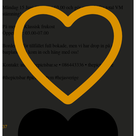
Måndag 15 Juni öppnar vi 03.00 och gör oss redo för total VM
stämning!
På menyn: Klassisk frukost
Öppettider: 03.00-07.00
Borden är för tillfället full bokade, men vi har drop in på alla
barplatser, så kom in och häng med oss!
Kontakt: info@thepictsbar.se • 086443336 • thepictsbar.se
#thepictsbar #pictsbar #vm #hejasverige
37