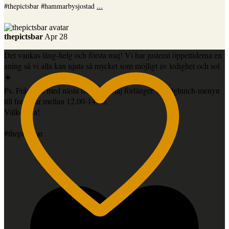
...
#thepictsbar #hammarbysjostad
thepictsbar
Apr 28
Det vankas lång-helg och första maj! Vi har justerat öppettiderna en
aning så vi alla kan njuta så mycket som möjligt av ledighet och sol
☀️
Ps. Från och med nästa fredag 8 Maj förlänger vi helglunch-menyn
till fredagar mellan 12.00-14.00,
Välkomna!
#thepictsbar