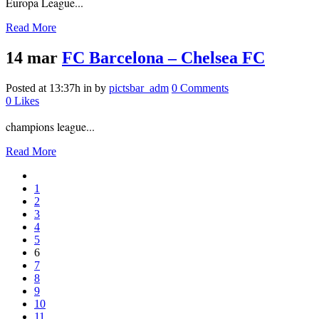
Europa League...
Read More
14 mar
FC Barcelona – Chelsea FC
Posted at 13:37h
in
by
pictsbar_adm
0 Comments
0
Likes
champions league...
Read More
1
2
3
4
5
6
7
8
9
10
11