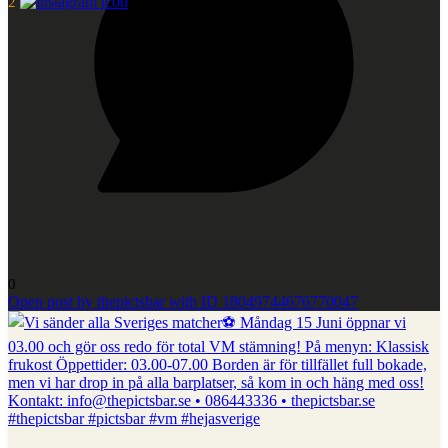
2
0
Open post by thepictsbar with ID 18049744676770047