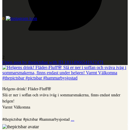
0
2
Open post by thepictsbar with ID 18114966541927471
Helgens drink! Fläder-Fluff🌸
Slå er ner i soffan och sväva iväg i sommarsmakerna, finns endast under
helgen!
Varmt Välkomna
...
#thepictsbar #pictsbar #hammarbysjostad