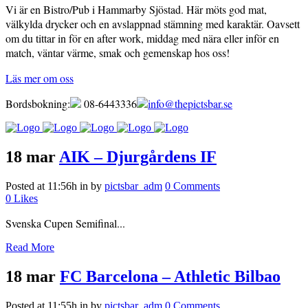
Vi är en Bistro/Pub i Hammarby Sjöstad. Här möts god mat,
välkylda drycker och en avslappnad stämning med karaktär. Oavsett
om du tittar in för en after work, middag med nära eller inför en
match, väntar värme, smak och gemenskap hos oss!
Läs mer om oss
Bordsbokning:
08-6443336
info@thepictsbar.se
18 mar
AIK – Djurgårdens IF
Posted at 11:56h
in
by
pictsbar_adm
0 Comments
0
Likes
Svenska Cupen Semifinal...
Read More
18 mar
FC Barcelona – Athletic Bilbao
Posted at 11:55h
in
by
pictsbar_adm
0 Comments