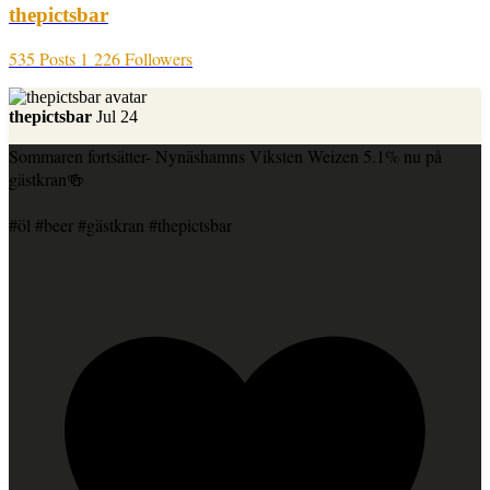
thepictsbar
535 Posts
1 226 Followers
thepictsbar
Jul 24
Sommaren fortsätter- Nynäshamns Viksten Weizen 5.1% nu på
gästkran🍻
#öl #beer #gästkran #thepictsbar