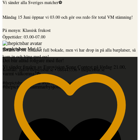
Vi sänder alla Sveriges matcher⚽️
Måndag 15 Juni öppnar vi 03.00 och gör oss redo för total VM stämning!
På menyn: Klassisk frukost
Öppettider: 03.00-07.00
thepictsbar
Maj 15
Borden är för tillfället full bokade, men vi har drop in på alla barplatser, så
kom in och häng med oss!
Det blir alltid roligare med fler!
Vi sänder finalen av Eurovision Song Contest på lördag 21.00,
Kontakt: info@thepictsbar.se • 086443336 • thepictsbar.se
varmt välkomna!🍻
...
#thepictsbar #pictsbar #vm #hejasverige
#thepictsbar #hammarbysjostad