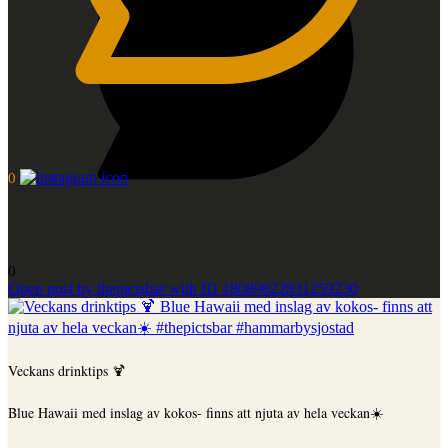
0
0
Open post by thepictsbar with ID 18089822831259230
Veckans drinktips 🍹
Blue Hawaii med inslag av kokos- finns att njuta av hela veckan☀️