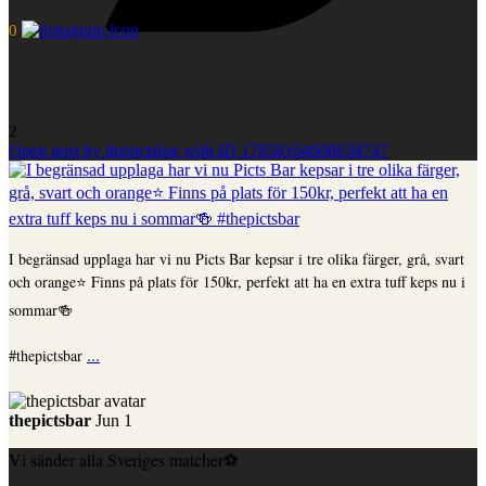
0
2
Open post by thepictsbar with ID 17858164608658747
I begränsad upplaga har vi nu Picts Bar kepsar i tre olika färger, grå, svart
och orange⭐️ Finns på plats för 150kr, perfekt att ha en extra tuff keps nu i
sommar🍻
...
#thepictsbar
thepictsbar
Jun 1
Vi sänder alla Sveriges matcher⚽️