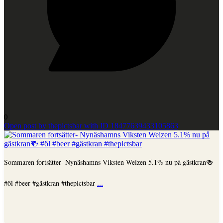
0
Open post by thepictsbar with ID 18477639433105863
Sommaren fortsätter- Nynäshamns Viksten Weizen 5.1% nu på gästkran🍻
...
#öl #beer #gästkran #thepictsbar