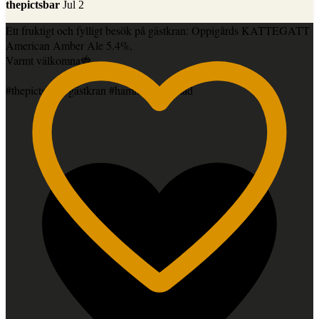
thepictsbar
Jul 2
Ett fruktigt och fylligt besök på gästkran: Oppigårds KATTEGATT
American Amber Ale 5.4%,
Varmt välkomna🍓
#thepictsbar #gästkran #hammarbysjostad