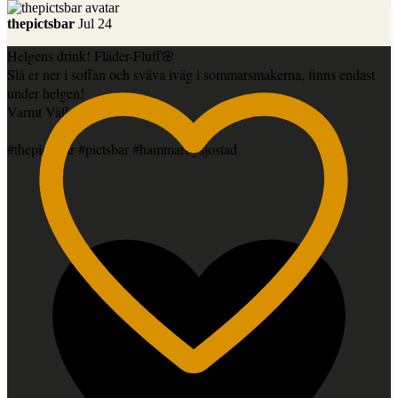
thepictsbar
Jul 24
Helgens drink! Fläder-Fluff🌸
Slå er ner i soffan och sväva iväg i sommarsmakerna, finns endast
under helgen!
Varmt Välkomna
#thepictsbar #pictsbar #hammarbysjostad