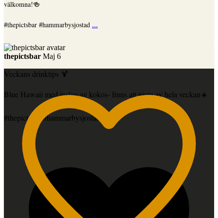
välkomna!🍻
...
#thepictsbar #hammarbysjostad
thepictsbar
Maj 6
Veckans drinktips 🍹
Blue Hawaii med inslag av kokos- finns att njuta av hela veckan☀️
#thepictsbar #hammarbysjostad