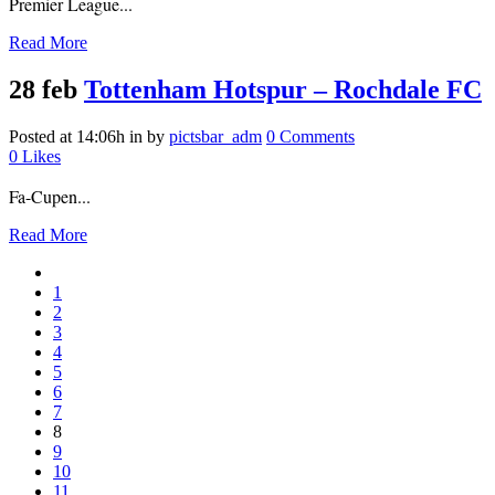
Premier League...
Read More
28 feb
Tottenham Hotspur – Rochdale FC
Posted at 14:06h
in
by
pictsbar_adm
0 Comments
0
Likes
Fa-Cupen...
Read More
1
2
3
4
5
6
7
8
9
10
11