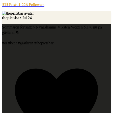
535 Posts
1 226 Followers
thepictsbar
Jul 24
Sommaren fortsätter- Nynäshamns Viksten Weizen 5.1% nu på
gästkran🍻
#öl #beer #gästkran #thepictsbar