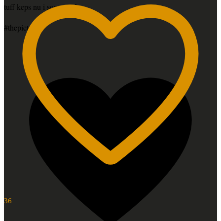
tuff keps nu i sommar🍻
#thepictsbar
36