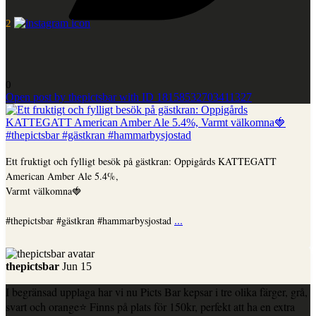
2
0
Open post by thepictsbar with ID 18158532703411327
Ett fruktigt och fylligt besök på gästkran: Oppigårds KATTEGATT
American Amber Ale 5.4%,
Varmt välkomna🍓
...
#thepictsbar #gästkran #hammarbysjostad
thepictsbar
Jun 15
I begränsad upplaga har vi nu Picts Bar kepsar i tre olika färger, grå,
svart och orange⭐️ Finns på plats för 150kr, perfekt att ha en extra