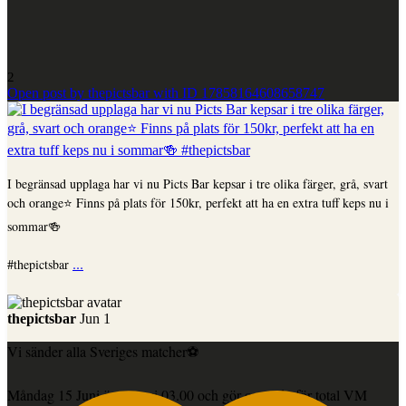
2
Open post by thepictsbar with ID 17858164608658747
I begränsad upplaga har vi nu Picts Bar kepsar i tre olika färger, grå, svart
och orange⭐️ Finns på plats för 150kr, perfekt att ha en extra tuff keps nu i
sommar🍻
...
#thepictsbar
thepictsbar
Jun 1
Vi sänder alla Sveriges matcher⚽️
Måndag 15 Juni öppnar vi 03.00 och gör oss redo för total VM