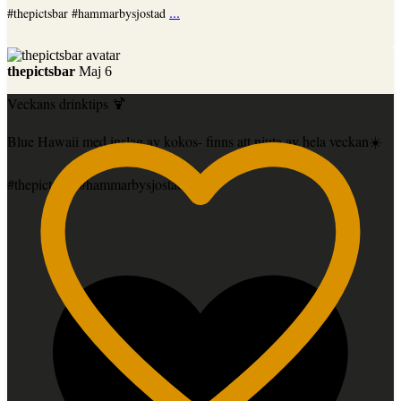
...
#thepictsbar #hammarbysjostad
thepictsbar
Maj 6
Veckans drinktips 🍹
Blue Hawaii med inslag av kokos- finns att njuta av hela veckan☀️
#thepictsbar #hammarbysjostad