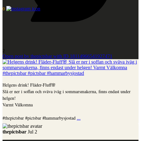
0
2
Open post by thepictsbar with ID 18114966541927471
Helgens drink! Fläder-Fluff🌸
Slå er ner i soffan och sväva iväg i sommarsmakerna, finns endast under
helgen!
Varmt Välkomna
...
#thepictsbar #pictsbar #hammarbysjostad
thepictsbar
Jul 2