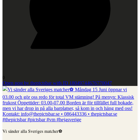
0
Open post by thepictsbar with ID 18049744676770047
Vi sänder alla Sveriges matcher⚽️