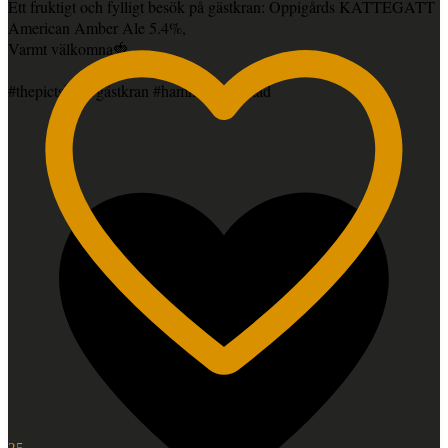
Ett fruktigt och fylligt besök på gästkran: Oppigårds KATTEGATT
American Amber Ale 5.4%,
Varmt välkomna🍓
#thepictsbar #gästkran #hammarbysjostad