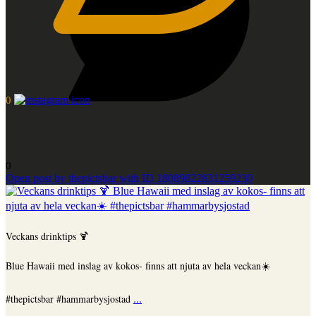
0
0
Open post by thepictsbar with ID 18089822831259230
Veckans drinktips 🍹
Blue Hawaii med inslag av kokos- finns att njuta av hela veckan☀️
...
#thepictsbar #hammarbysjostad