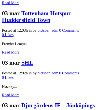
Read More
03 mar
Tottenham Hotspur –
Huddersfield Town
Posted at 12:03h
in
by
pictsbar_adm
0 Comments
0
Likes
Premier League...
Read More
03 mar
SHL
Posted at 12:02h
in
by
pictsbar_adm
0 Comments
0
Likes
Hockey...
Read More
03 mar
Djurgårdens IF – Jönköpings