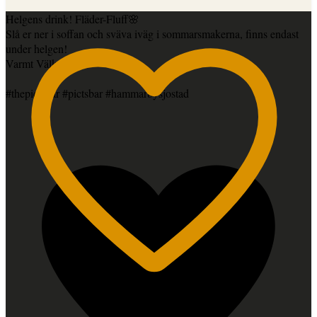
Helgens drink! Fläder-Fluff🌸
Slå er ner i soffan och sväva iväg i sommarsmakerna, finns endast
under helgen!
Varmt Välkomna
#thepictsbar #pictsbar #hammarbysjostad