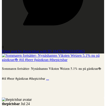
0
Open post by thepictsbar with ID 18477639433105863
Sommaren fortsätter- Nynäshamns Viksten Weizen 5.1% nu på gästkran🍻
...
#öl #beer #gästkran #thepictsbar
thepictsbar
Jul 24