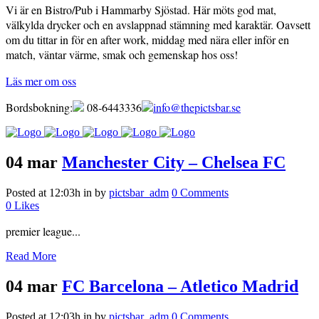
Vi är en Bistro/Pub i Hammarby Sjöstad. Här möts god mat,
välkylda drycker och en avslappnad stämning med karaktär. Oavsett
om du tittar in för en after work, middag med nära eller inför en
match, väntar värme, smak och gemenskap hos oss!
Läs mer om oss
Bordsbokning:
08-6443336
info@thepictsbar.se
04 mar
Manchester City – Chelsea FC
Posted at 12:03h
in
by
pictsbar_adm
0 Comments
0
Likes
premier league...
Read More
04 mar
FC Barcelona – Atletico Madrid
Posted at 12:03h
in
by
pictsbar_adm
0 Comments