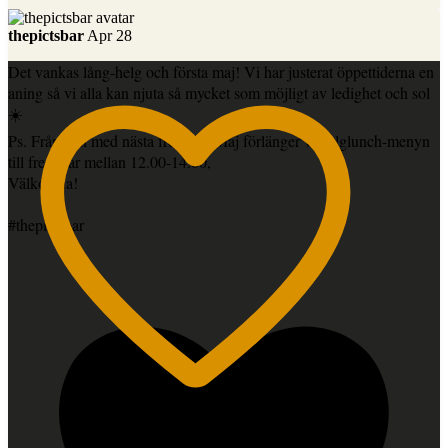
thepictsbar
Apr 28
Det vankas lång-helg och första maj! Vi har justerat öppettiderna en
aning så vi alla kan njuta så mycket som möjligt av ledighet och sol
☀️
Ps. Från och med nästa fredag 8 Maj förlänger vi helglunch-menyn
till fredagar mellan 12.00-14.00,
Välkomna!
#thepictsbar