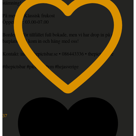
stämning!
På menyn: Klassisk frukost
Öppettider: 03.00-07.00
Borden är för tillfället full bokade, men vi har drop in på alla
barplatser, så kom in och häng med oss!
Kontakt: info@thepictsbar.se • 086443336 • thepictsbar.se
#thepictsbar #pictsbar #vm #hejasverige
37